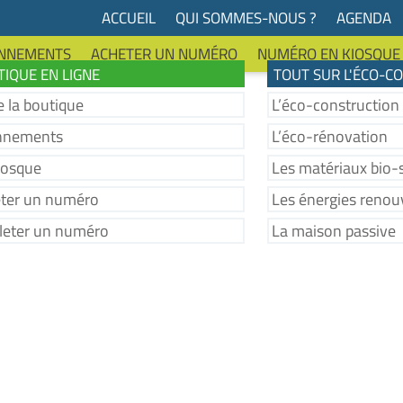
ACCUEIL
QUI SOMMES-NOUS ?
AGENDA
NNEMENTS
ACHETER UN NUMÉRO
NUMÉRO EN KIOSQUE
IQUE EN LIGNE
TOUT SUR L'ÉCO-C
e la boutique
L’éco-construction
nnements
L’éco-rénovation
iosque
Les matériaux bio-
ter un numéro
Les énergies renou
lleter un numéro
La maison passive