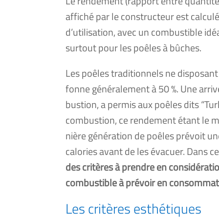
Le ren­de­ment (rap­port entre quan­ti­t
affi­ché par le construc­teur est cal­cu­
d’utilisation, avec un com­bus­tible idé
sur­tout pour les poêles à bûches.
Les poêles tra­di­tion­nels ne dis­po­san
fonne géné­ra­le­ment à 50 %. Une arri
bus­tion, a per­mis aux poêles dits “Tu
com­bus­tion, ce ren­de­ment étant le 
nière géné­ra­tion de poêles pré­voit un
calo­ries avant de les éva­cuer. Dans ce
des cri­tères à prendre en consi­dé­ra­tio
com­bus­tible à pré­voir en consom­ma­t
Les critères esthétiques