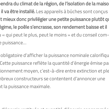
­dra du cli­mat de la région, de l’isolation de la mai­s
l va être ins­tal­lé.
Les appa­reils à bûches sont conçus
ut mieux donc pri­vi­lé­gier une petite puis­sance plu­tôt 
t régime, le poêle s’encrasse, son ren­de­ment baisse et il
 « qui peut le plus, peut le moins » et du conseil com
de puis­sance…
 obli­ga­toire d’afficher la puis­sance nomi­nale calo­ri­fiq
Cette puis­sance reflète la quan­ti­té d’énergie émise pa
tion­ne­ment moyen, c’est-à-dire entre extinc­tion et pl
­breux construc­teurs se contentent d’annoncer une
t la puis­sance maxi­male.