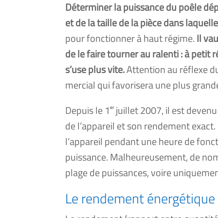
Déterminer la puis­sance du poêle dépen
et de la taille de la pièce dans laquelle i
pour fonc­tion­ner à haut régime.
Il va
de le faire tour­ner au ralen­ti : à peti
s’use plus vite.
Attention au réflexe du
mer­cial qui favo­ri­se­ra une plus gran
Depuis le 1
juillet 2007, il est deve­nu
er
de l’appareil et son ren­de­ment exact. 
l’appareil pen­dant une heure de fonc­
puis­sance. Malheureusement, de nom
plage de puis­sances, voire uni­que­men
Le rendement énergétique