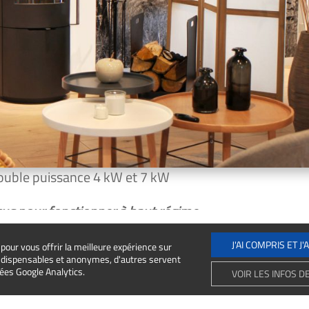
double puis­sance
4 kW et 7 kW
us pour fonc­tion­ner à haut régime »
J'AI COMPRIS ET J
pour vous offrir la meilleure expérience sur
indispensables et anonymes, d'autres servent
ées Google Analytics.
VOIR LES INFOS D
oêle chauffe essen­tiel­le­ment la pièce dans laquelle il e
veilleux chauf­fage d’appoint, à moins d’habiter une m