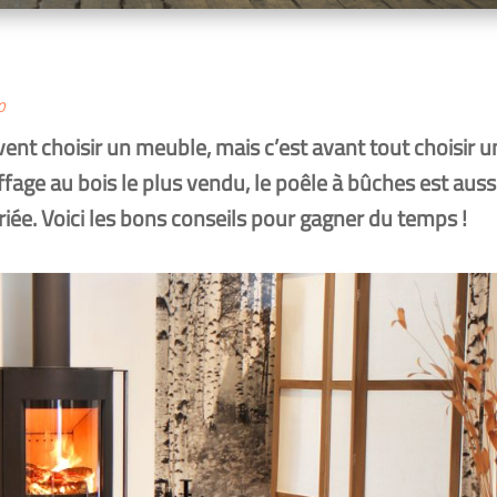
0
vent choi­sir un meuble, mais c’est avant tout choi­sir u
fage au bois le plus ven­du, le poêle à bûches est aus­s
variée. Voici les bons conseils pour gagner du temps !