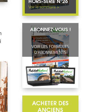
HORS-SÉRIE N°26
ABONNEZ-VOUS !
n
i
VOIR LES FORMULES
D'ABONNEMENTS
ACHETER DES
ANCIENS