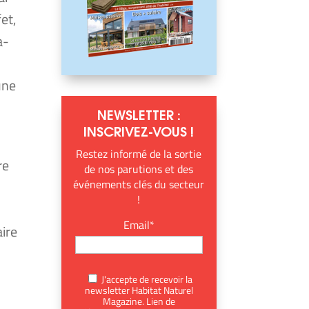
fet,
a­
une
NEWSLETTER :
INSCRIVEZ-VOUS !
Restez informé de la sortie
re
de nos parutions et des
événements clés du secteur
!
Email*
aire
J'accepte de recevoir la
newsletter Habitat Naturel
Magazine. Lien de