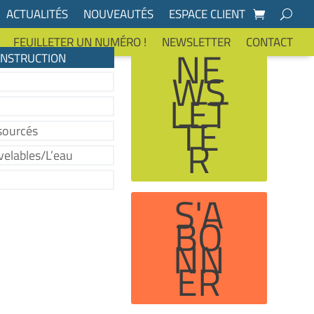
ACTUALITÉS
NOUVEAUTÉS
ESPACE CLIENT
FEUILLETER UN NUMÉRO !
NEWSLETTER
CONTACT
NE
ONSTRUCTION
WS
LET
TE
sourcés
R
velables/L’eau
S'A
BO
NN
ER