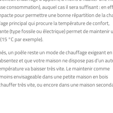
e consom­ma­tion), auquel cas il sera suf­fi­sant : en ef
m­pacte pour per­mettre une bonne répar­ti­tion de la ch
fage prin­ci­pal qui pro­cure la tem­pé­ra­ture de confort,
nte (type fos­sile ou élec­trique) per­met de main­te­nir 
 (15 °C par exemple).
més, un poêle reste un mode de chauf­fage exi­geant en
bsen­tez et que votre mai­son ne dis­pose pas d’un aut
m­pé­ra­ture va bais­ser très vite. Le main­te­nir comme
­moins envi­sa­geable dans une petite mai­son en bois
réchauf­fer très vite, ou encore dans une mai­son secon­d