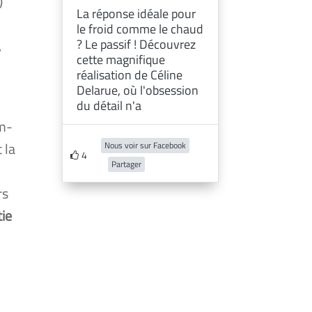
)
La réponse idéale pour
le froid comme le chaud
? Le passif ! Découvrez
,
cette magnifique
réalisation de Céline
Delarue, où l'obsession
du détail n'a
om­
 la
Nous voir sur Facebook
4
Partager
­
rs
tie