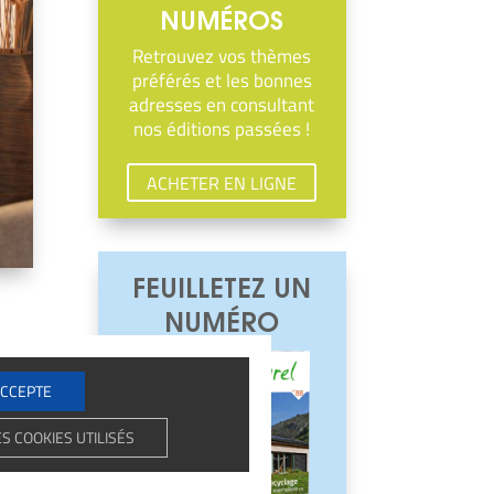
NUMÉROS
Retrouvez vos thèmes
préférés et les bonnes
adresses en consultant
nos éditions passées !
ACHETER EN LIGNE
FEUILLETEZ UN
NUMÉRO
'ACCEPTE
ES COOKIES UTILISÉS
st
ai­