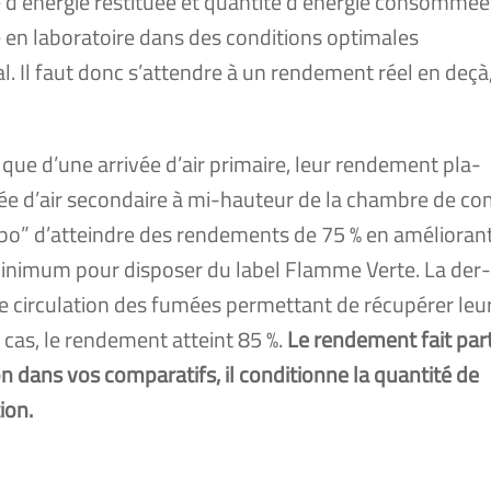
é d’énergie res­ti­tuée et quan­ti­té d’énergie consom­mée
lé en labo­ra­toire dans des condi­tions opti­males
al. Il faut donc s’attendre à un ren­de­ment réel en deçà
t que d’une arri­vée d’air pri­maire, leur ren­de­ment pla­
­vée d’air secon­daire à mi-hau­teur de la chambre de c
rbo” d’atteindre des ren­de­ments de 75 % en amé­lio­rant
mini­mum pour dis­po­ser du label Flamme Verte. La der
e cir­cu­la­tion des fumées per­met­tant de récu­pé­rer leu
 cas, le ren­de­ment atteint 85 %.
Le ren­de­ment fait par­
n dans vos com­pa­ra­tifs, il condi­tionne la quan­ti­té de
ion.