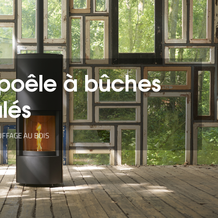
 poêle à bûches
lés
UFFAGE AU BOIS