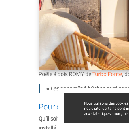
Poêle à bois ROMY de
Turbo Fonte
, 
« Les appa­reils à bûches sont conç
Nous utilisons des cookies 
Pour quel usage ?
notre site. Certains sont 
aux statistiques anonymis
Qu’il soit à bûches ou à gra­nu­lés, le p
ins­tal­lé.
C’est donc avant tout un mer­