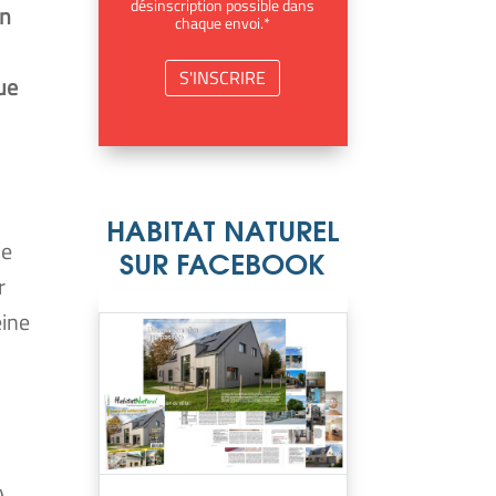
désinscription possible dans
on
chaque envoi.*
que
­
HABITAT NATUREL
ue
SUR FACEBOOK
r
eine