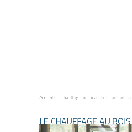
Accueil
/
Le chauffage au bois
/
Choisir un poêle 
LE CHAUFFAGE AU BOIS