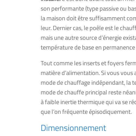
son per­for­mante (type pas­sive ou bass
la mai­son doit être suf­fi­sam­ment co
leur. Dernier cas, le poêle est le chauf­
mais une autre source d’énergie exis­ta
tem­pé­ra­ture de base en per­ma­nence
Tout comme les inserts et foyers fer­
matière d’alimentation. Si vous vous a
mode de chauf­fage indé­pen­dant, la te
mode de chauffe prin­ci­pal reste néan
à faible iner­tie ther­mique qui va se 
que l’on fré­quente épi­so­di­que­ment.
Dimensionnement