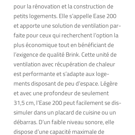
pour la réno­va­tion et la construc­tion de
petits loge­ments. Elle s’appelle Ease 200
et apporte une solu­tion de ven­ti­la­tion par­
faite pour ceux qui recherchent l’option la
plus éco­no­mique tout en béné­fi­ciant de
l’exigence de qua­li­té Brink. Cette uni­té de
ven­ti­la­tion avec récu­pé­ra­tion de cha­leur
est per­for­mante et s’adapte aux loge­
ments dis­po­sant de peu d’espace. Légère
et avec une pro­fon­deur de seule­ment
31,5 cm, l’Ease 200 peut faci­le­ment se dis­
si­mu­ler dans un pla­card de cui­sine ou un
débar­ras. D’un faible niveau sonore, elle
dis­pose d’une capa­ci­té maxi­male de