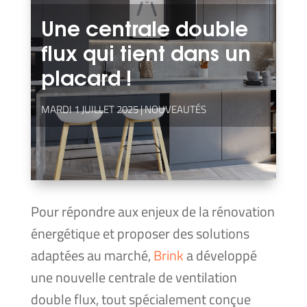
Une centrale double
flux qui tient dans un
placard !
MARDI 1 JUILLET 2025
|
NOUVEAUTÉS
Pour répondre aux enjeux de la réno­va­tion
éner­gé­tique et pro­po­ser des solu­tions
adap­tées au mar­ché,
Brink
a déve­lop­pé
une nou­velle cen­trale de ven­ti­la­tion
double flux, tout spé­cia­le­ment conçue