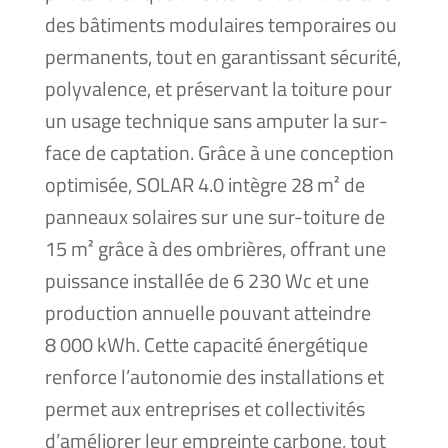
des bâti­ments modu­laires tem­po­raires ou
per­ma­nents, tout en garan­tis­sant sécu­ri­té,
poly­va­lence, et pré­ser­vant la toi­ture pour
un usage tech­nique sans ampu­ter la sur­
face de cap­ta­tion. Grâce à une concep­tion
opti­mi­sée, SOLAR 4.0 intègre 28 m² de
pan­neaux solaires sur une sur-toi­ture de
15 m² grâce à des ombrières, offrant une
puis­sance ins­tal­lée de 6 230 Wc et une
pro­duc­tion annuelle pou­vant atteindre
8 000 kWh. Cette capa­ci­té éner­gé­tique
ren­force l’autonomie des ins­tal­la­tions et
per­met aux entre­prises et col­lec­ti­vi­tés
d’améliorer leur empreinte car­bone, tout