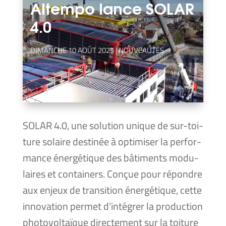
Altempo lance SOLAR
4.0
DIMANCHE 10 AOÛT 2025
|
NOUVEAUTÉS
SOLAR 4.0, une solu­tion unique de sur-toi­
ture solaire des­ti­née à opti­mi­ser la per­for­
mance éner­gé­tique des bâti­ments modu­
laires et contai­ners. Conçue pour répondre
aux enjeux de tran­si­tion éner­gé­tique, cette
inno­va­tion per­met d’intégrer la pro­duc­tion
pho­to­vol­taïque direc­te­ment sur la toi­ture