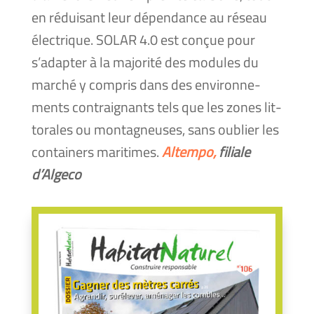
en rédui­sant leur dépen­dance au réseau
élec­trique. SOLAR 4.0 est conçue pour
s’adapter à la majo­ri­té des modules du
mar­ché y com­pris dans des envi­ron­ne­
ments contrai­gnants tels que les zones lit­
to­rales ou mon­ta­gneuses, sans oublier les
contai­ners mari­times.
Altempo,
filiale
d’Algeco